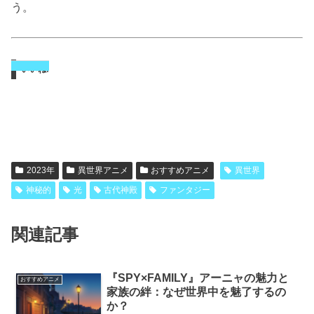
う。
いいね:
2023年
異世界アニメ
おすすめアニメ
異世界
神秘的
光
古代神殿
ファンタジー
関連記事
『SPY×FAMILY』アーニャの魅力と
おすすめアニメ
家族の絆：なぜ世界中を魅了するの
か？