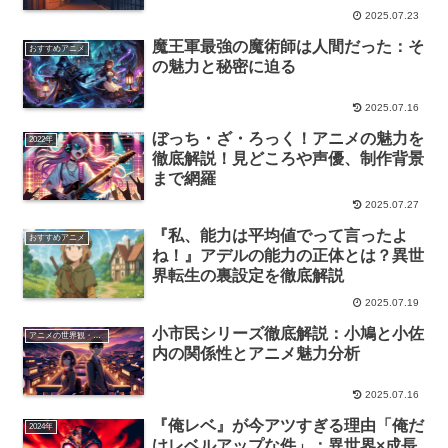
2025.07.23
魔王軍最強の魔術師は人間だった：そ
おすすめアニメ
の魅力と秘密に迫る
2025.07.16
ぼっち・ざ・ろっく！アニメの魅力を
2022年
徹底解説！見どころや声優、制作背景
まで網羅
2025.07.27
『私、能力は平均値でって言ったよ
おすすめアニメ
ね！』アデルの能力の正体とは？異世
界転生の裏設定を徹底解説
2025.07.19
小市民シリーズ徹底解説：小鳩と小佐
アニメの世界観・設定解説
内の関係性とアニメ魅力分析
2025.07.16
『俺レベ』が今アツすぎる理由「俺だ
2024年
けレベルアップな件」：異世界×成長