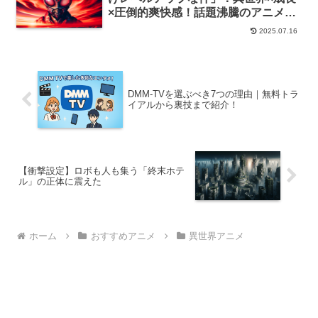
×圧倒的爽快感！話題沸騰のアニメ化
作品
2025.07.16
DMM-TVを選ぶべき7つの理由｜無料トラ
イアルから裏技まで紹介！
【衝撃設定】ロボも人も集う「終末ホテ
ル」の正体に震えた
ホーム
おすすめアニメ
異世界アニメ