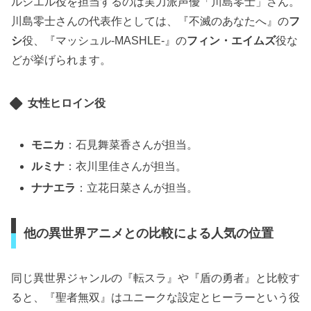
ルシエル役を担当するのは実力派声優「川島零士」さん。
川島零士さんの代表作としては、『不滅のあなたへ』の
フ
シ
役、『マッシュル-MASHLE-』の
フィン・エイムズ
役な
どが挙げられます。
女性ヒロイン役
モニカ
：石見舞菜香さんが担当。
ルミナ
：衣川里佳さんが担当。
ナナエラ
：立花日菜さんが担当。
他の異世界アニメとの比較による人気の位置
同じ異世界ジャンルの『転スラ』や『盾の勇者』と比較す
ると、『聖者無双』はユニークな設定とヒーラーという役