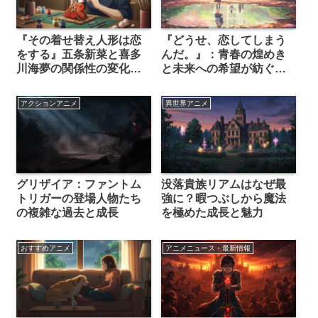
『その着せ替え人形は恋
『どうせ、恋してしまう
をする』五条新菜と喜多
んだ。』：青春の煌めき
川海夢の関係性の変化を
と未来への希望が紡ぐ恋
徹底解説
愛物語
アクションアニメ
異世界アニメ
グリザイア：ファントム
没落貴族リアムはなぜ最
トリガーの登場人物たち
強に？暇つぶしから魔法
の複雑な過去と成長
を極めた成長と魅力
おすすめアニメ
アニメニュース・最新情報