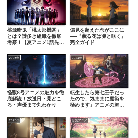
桃源暗鬼「桃太郎機関」
偏見を超えた恋がここに
とは？謎多き組織を徹底
──『薫る花は凛と咲く』
考察！【夏アニメ1話先行
完全ガイド
カットから深掘り】
2025年
2024年
怪獣8号アニメの魅力を徹
転生したら第七王子だっ
底解説！放送日・見どこ
たので、気ままに魔術を
ろ・声優まで丸わかり
極めます」アニメの魅力
を徹底解説！放送日・見
どころ・声優まで丸わか
2025年
恋愛アニメ
り