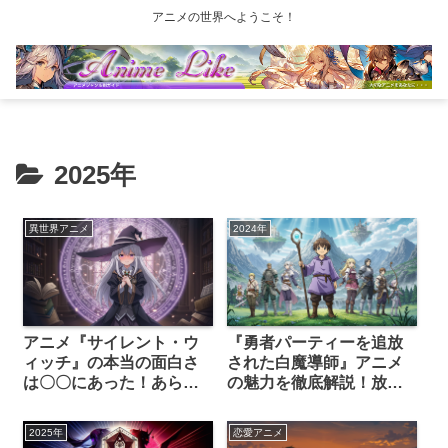
アニメの世界へようこそ！
2025年
異世界アニメ
2024年
アニメ『サイレント・ウ
『勇者パーティーを追放
ィッチ』の本当の面白さ
された白魔導師』アニメ
は〇〇にあった！あらす
の魅力を徹底解説！放送
じと見どころを独自の視
日・見どころ・声優まで
点で深掘り
丸わかり
2025年
恋愛アニメ