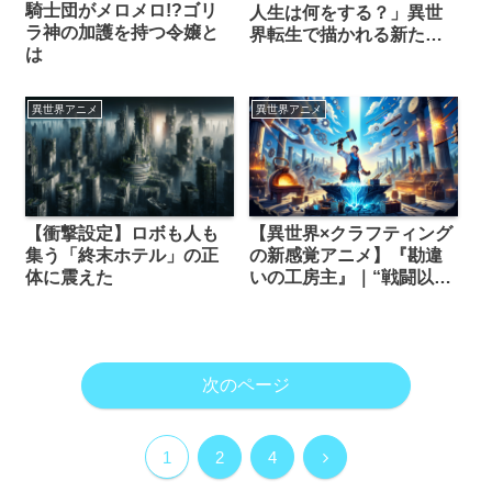
騎士団がメロメロ!?ゴリ
人生は何をする？」異世
ラ神の加護を持つ令嬢と
界転生で描かれる新たな
は
冒険と成長の物語
異世界アニメ
異世界アニメ
【衝撃設定】ロボも人も
【異世界×クラフティング
集う「終末ホテル」の正
の新感覚アニメ】『勘違
体に震えた
いの工房主』｜“戦闘以外
SSSランク”の元雑用係が
世界を変える！
次のページ
次
1
2
4