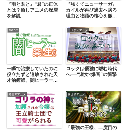
『雨と君と』“君”の正体
『強くてニューサーガ』
とは？癒しアニメの深層
カイルが再び過去へ戻る
を解説
理由と物語の核心を徹底
解説
2025年
コメディアニメ
一瞬で治療していたのに
ロックは優雅に嗜む時代
役立たずと追放された天
へ──“淑女×爆音”の衝撃
才治癒師、闇ヒーラーと
して楽しく生きる
異世界アニメ
異世界アニメ
「最強の王様、二度目の