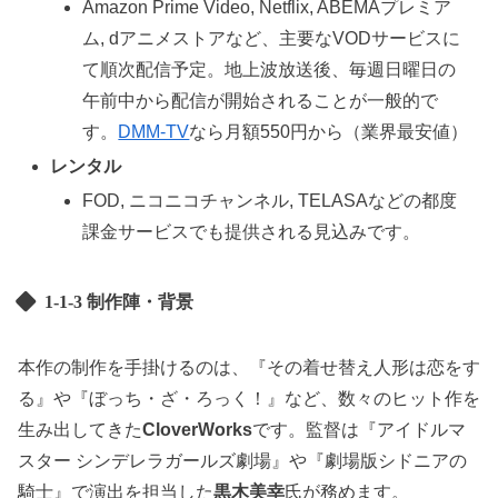
Amazon Prime Video, Netflix, ABEMAプレミア
ム, dアニメストアなど、主要なVODサービスに
て順次配信予定。地上波放送後、毎週日曜日の
午前中から配信が開始されることが一般的で
す。
DMM-TV
なら月額550円から（業界最安値）
レンタル
FOD, ニコニコチャンネル, TELASAなどの都度
課金サービスでも提供される見込みです。
1-1-3 制作陣・背景
本作の制作を手掛けるのは、『その着せ替え人形は恋をす
る』や『ぼっち・ざ・ろっく！』など、数々のヒット作を
生み出してきた
CloverWorks
です。監督は『アイドルマ
スター シンデレラガールズ劇場』や『劇場版シドニアの
騎士』で演出を担当した
黒木美幸
氏が務めます。