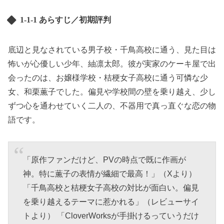
1-1-1 あらすじ／初期評判
底辺と見なされている男子校・千鳥高校に通う、見た目は
怖いが心優しい少年、紬凛太郎。彼が実家のケーキ屋で出
会ったのは、お嬢様学校・桔梗女子高校に通う可憐な少
女、和栗薫子でした。偏見や学校間の壁を乗り越え、少し
ずつ心を通わせていく二人の、不器用で真っ直ぐな恋の物
語です。
「原作ファンだけど、PVの時点で既に作画が
神。特に薫子の表情が繊細で最高！」（Xより）
「千鳥高校と桔梗女子高校の対比が面白い。偏見
を乗り越えるテーマに惹かれる」（レビューサイ
トより） 「CloverWorksが手掛けるっていうだけ