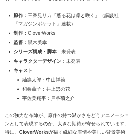
原作
：三香見サカ『薫る花は凛と咲く』（講談社
『マガジンポケット』連載）
制作
：CloverWorks
監督
：黒木美幸
シリーズ構成・脚本
：未発表
キャラクターデザイン
：未発表
キャスト
紬凛太郎：中山祥徳
和栗薫子：井上ほの花
宇佐美翔平：戸谷菊之介
この強力な布陣が、原作の持つ温かさをどうアニメーショ
ンとして表現するのか、大きな期待が寄せられています。
特に、
CloverWorks
が描く繊細な表情や美しい背景美術