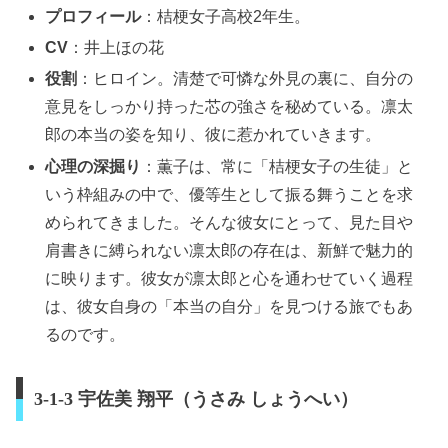
プロフィール
：桔梗女子高校2年生。
CV
：井上ほの花
役割
：ヒロイン。清楚で可憐な外見の裏に、自分の
意見をしっかり持った芯の強さを秘めている。凛太
郎の本当の姿を知り、彼に惹かれていきます。
心理の深掘り
：薫子は、常に「桔梗女子の生徒」と
いう枠組みの中で、優等生として振る舞うことを求
められてきました。そんな彼女にとって、見た目や
肩書きに縛られない凛太郎の存在は、新鮮で魅力的
に映ります。彼女が凛太郎と心を通わせていく過程
は、彼女自身の「本当の自分」を見つける旅でもあ
るのです。
3-1-3 宇佐美 翔平（うさみ しょうへい）