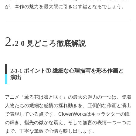
が、本作の魅力を最大限に引き出す鍵となるでしょう。
2-0 見どころ徹底解説
2-1-1 ポイント① 繊細な心理描写を彩る作画と
演出
アニメ『薫る花は凛と咲く』の最大の魅力の一つは、登場
人物たちの繊細な感情の揺れ動きを、圧倒的な作画と演出
で表現している点です。CloverWorksはキャラクターの瞳
の輝き、指先の微かな震え、そして無言の表情一つ一つに
まで、丁寧な筆致で心情を映し出します。