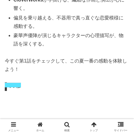
響く。
偏見を乗り越える、不器用で真っ直ぐな恋愛模様に
感動する。
豪華声優陣が演じるキャラクターの心理描写が、物
語を深くする。
今すぐ第1話をチェックして、この夏一番の感動を体験し
よう！
いいね:
恋愛アニメ
2025年
青春アニメ
アニメ
ラブコメ
メニュー
ホーム
検索
トップ
サイドバー