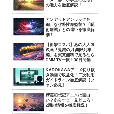
の魅力を徹底解説！
アンデッドアンラック冬
編、なぜ朴性厚監督？「呪
術廻戦」との違いを徹底解
剖！
【衝撃コスパ】あの大人気
映画『鬼滅の刃 無限列車
編』を実質無料で見るなら
DMM TV一択！30日間無料
トライアルの魅力を徹底解
KADOKAWAアニメ切り抜
剖！
き動画で収益化！二次利用
ガイドライン徹底解説【フ
ァン必見】
精霊幻想記アニメは面白
い？あらすじ・見どころ・
2期の情報を徹底解説！