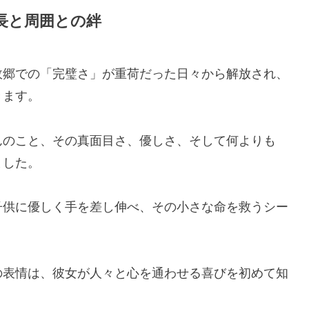
長と周囲との絆
故郷での「完璧さ」が重荷だった日々から解放され、
きます。
んのこと、その真面目さ、優しさ、そして何よりも
ました。
子供に優しく手を差し伸べ、その小さな命を救うシー
の表情は、彼女が人々と心を通わせる喜びを初めて知