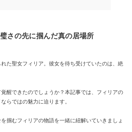
完璧さの先に掴んだ真の居場所
られた聖女フィリア。彼女を待ち受けていたのは、絶
て覚醒できたのでしょうか？本記事では、フィリアの
メならではの魅力に迫ります。
せを掴むフィリアの物語を一緒に紐解いていきましょ