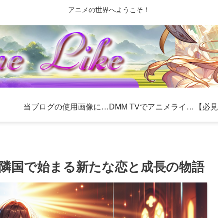
アニメの世界へようこそ！
当ブログの使用画像について
DMM TVでアニメライフを充実！おすすめ作品とお得な利用方法
隣国で始まる新たな恋と成長の物語