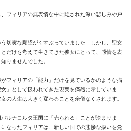
れ、フィリアの無表情な中に隠された深い悲しみや戸
いう切実な願望がくすぶっていました。しかし、聖女
ことだけを考えて生きてきた彼女にとって、感情を表
も知りませんでした。
線がフィリアの「能力」だけを見ているかのような描
聖女」として扱われてきた現実を痛烈に示していま
彼女の人生は大きく変わることを余儀なくされます。
国パルナコルタ王国に「売られる」ことが決まりま
とになったフィリアは、新しい国での悲惨な扱いを覚