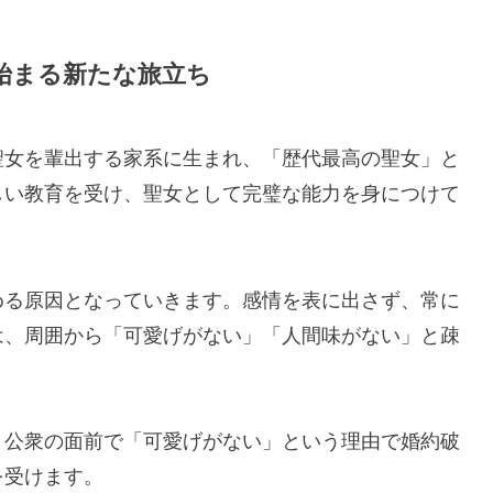
始まる新たな旅立ち
聖女を輩出する家系に生まれ、「歴代最高の聖女」と
しい教育を受け、聖女として完璧な能力を身につけて
める原因となっていきます。感情を表に出さず、常に
は、周囲から「可愛げがない」「人間味がない」と疎
、公衆の面前で「可愛げがない」という理由で婚約破
を受けます。