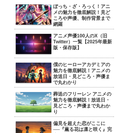
ぼっち・ざ・ろっく！アニ
メの魅力を徹底解説！見ど
ころや声優、制作背景まで
網羅
アニメ声優100人のX（旧
Twitter）一覧【2025年最新
版・保存版】
僕のヒーローアカデミアの
魅力を徹底解説！アニメの
放送日・見どころ・声優ま
で丸わかり
葬送のフリーレン アニメの
魅力を徹底解説！放送日・
見どころ・声優まで丸わか
り
偏見を超えた恋がここに
──『薫る花は凛と咲く』完