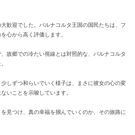
の大歓迎でした。パルナコルタ王国の国民たちは、フ
力を心から高く評価します。
で、故郷での冷たい視線とは対照的な、パルナコルタ
た。
、少しずつ和らいでいく様子は、まさに彼女の心の変
はないことを示唆しています。
さを見つけ、真の幸福を掴んでいくのか、その旅路に