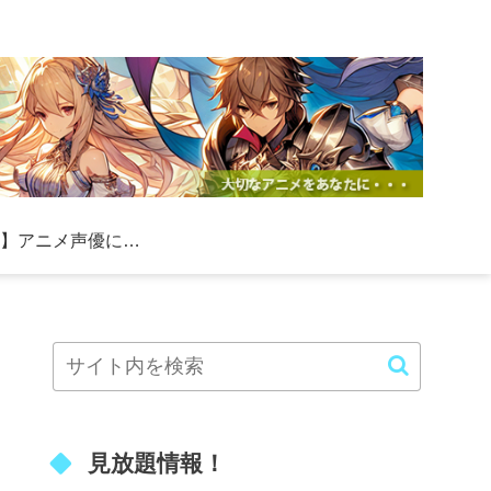
【必見】アニメ声優になる方法！初心者向けの具体的なステップと成功のコツ
見放題情報！