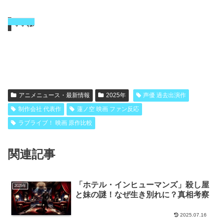
いいね:
アニメニュース・最新情報
2025年
声優 過去出演作
制作会社 代表作
蓮ノ空 映画 ファン反応
ラブライブ！ 映画 原作比較
関連記事
「ホテル・インヒューマンズ」殺し屋
2025年
と妹の謎！なぜ生き別れに？真相考察
2025.07.16