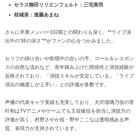
セラス柳田リリエンフェルト：三宅美羽
桂城泉：進藤あまね
さらに卒業メンバー102期との関わりも深く、**ライブ演
出中の“絆の深さ”**がファンの心をつかみました。
セリフの掛け合いや歌唱中の合いの手、コール＆レスポン
スの自然な流れなど、長年積み上げた関係性と演技経験が
反映されており、「演技スキルが安定している」「ライブ
演出の橋渡しが上手い」との評価が多数です。
声優の代表キャラ実績も充実しており、大沢瑠璃乃役の菅
叶和はTVアニメやゲームでも主役級役を担当し演技力の
評価が高く、村野さやか役・野中ここなは透明感ある声
質、表現力が支持されています。