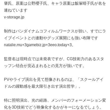
肇氏、原案は公野櫻子氏、キャラ原案は飯塚晴子氏が名を
連ねています
v-storage.jp
制作はバンダイナムコフィルムワークスが担い、すでにラ
イブイベントとの連動やグッズ展開にも強い布陣です
natalie.mu+3gamebiz.jp+3eeo.today+3。
監督名は現時点では未発表ですが、CG技術力のあるスタ
ッフン结合が見込まれるとの見方が強いです。
PVやライブ演出を見て想像されるのは、「スクールアイ
ドルの躍動感を最大限引き出す演出哲学」。
特に照明演出、光の経路、メンバーのフォーメーション変
化を3D技術でどう映像化するかがキーになるでしょう。