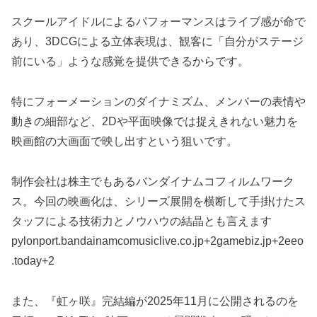
スクールアイドルによるパフォーマンスはライブ感が命で
あり、3DCGによる立体表現は、観客に「自分がステージ
前にいる」ような感覚を提供できるからです。
特にフォーメーションのダイナミズム、メンバーの表情や
動きの細部など、2Dや平面映像では捉えきれない魅力を
映画館の大画面で映し出すという狙いです。
制作会社は株主でもあるバンダイナムコフィルムワーク
ス。今回の映画化は、シリーズ展開を横断して手掛けたス
タッフによる技術力とノウハウの結晶とも言えます
pylonport.bandainamcomusiclive.co.jp+2gamebiz.jp+2eeo
.today+2
また、『虹ヶ咲』完結編が2025年11月に公開されるのを