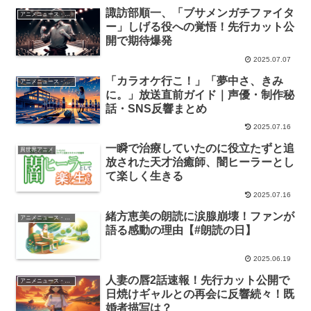
諏訪部順一、「ブサメンガチファイタ
アニメニュース・最新情報
ー」しげる役への覚悟！先行カット公
開で期待爆発
2025.07.07
「カラオケ行こ！」「夢中さ、きみ
アニメニュース・最新情報
に。」放送直前ガイド｜声優・制作秘
話・SNS反響まとめ
2025.07.16
一瞬で治療していたのに役立たずと追
異世界アニメ
放された天才治癒師、闇ヒーラーとし
て楽しく生きる
2025.07.16
緒方恵美の朗読に涙腺崩壊！ファンが
アニメニュース・最新情報
語る感動の理由【#朗読の日】
2025.06.19
人妻の唇2話速報！先行カット公開で
アニメニュース・最新情報
日焼けギャルとの再会に反響続々！既
婚者描写は？