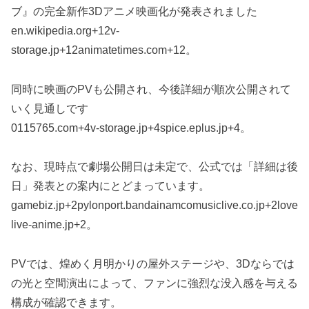
ブ』の完全新作3Dアニメ映画化が発表されました
en.wikipedia.org+12v-
storage.jp+12animatetimes.com+12。
同時に映画のPVも公開され、今後詳細が順次公開されて
いく見通しです
0115765.com+4v-storage.jp+4spice.eplus.jp+4。
なお、現時点で劇場公開日は未定で、公式では「詳細は後
日」発表との案内にとどまっています。
gamebiz.jp+2pylonport.bandainamcomusiclive.co.jp+2love
live-anime.jp+2。
PVでは、煌めく月明かりの屋外ステージや、3Dならでは
の光と空間演出によって、ファンに強烈な没入感を与える
構成が確認できます。