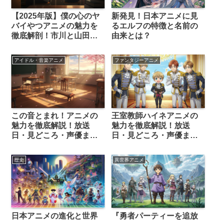
新発見！日本アニメに見
【2025年版】僕の心のヤ
るエルフの特徴と名前の
バイやつアニメの魅力を
由来とは？
徹底解剖！市川と山田の
関係性や感想・制作の裏
側まで
アイドル・音楽アニメ
ファンタジーアニメ
この音とまれ！アニメの
王室教師ハイネアニメの
魅力を徹底解説！放送
魅力を徹底解説！放送
日・見どころ・声優まで
日・見どころ・声優まで
丸わかり
丸わかり
歴史
異世界アニメ
日本アニメの進化と世界
『勇者パーティーを追放