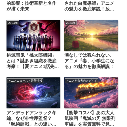
的影響：技術革新と名作
された白魔導師』アニメ
が描く未来
の魅力を徹底解説！放送
日・見どころ・声優まで
丸わかり
2024年
2024年
桃源暗鬼「桃太郎機関」
涙なしでは観られない、
とは？謎多き組織を徹底
アニメ『妻、小学生にな
考察！【夏アニメ1話先行
る』の魅力を徹底解説！
カットから深掘り】
アニメニュース・最新情報
アニメ初心者向けガイド
アンデッドアンラック冬
【衝撃コスパ】あの大人
編、なぜ朴性厚監督？
気映画『鬼滅の刃 無限列
「呪術廻戦」との違いを
車編』を実質無料で見る