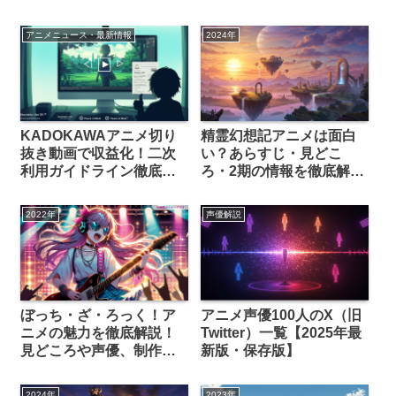
徹底解剖！
ならDMM TV一択！30日
間無料トライアルの魅力
アニメニュース・最新情報
2024年
を徹底解剖！
KADOKAWAアニメ切り
精霊幻想記アニメは面白
抜き動画で収益化！二次
い？あらすじ・見どこ
利用ガイドライン徹底解
ろ・2期の情報を徹底解
説【ファン必見】
説！
2022年
声優解説
ぼっち・ざ・ろっく！ア
アニメ声優100人のX（旧
ニメの魅力を徹底解説！
Twitter）一覧【2025年最
見どころや声優、制作背
新版・保存版】
景まで網羅
2024年
2023年