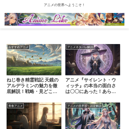
アニメの世界へようこそ！
おすすめアニメ
アニメネタバレ解説
ねじ巻き精霊戦記 天鏡の
アニメ『サイレント・ウ
アルデラミンの魅力を徹
ィッチ』の本当の面白さ
底解説！戦略・見どこ
は〇〇にあった！あらす
ろ・声優まで丸わかり
じと見どころを独自の視
点で深掘り
青春アニメ
アニメの世界観・設定解説