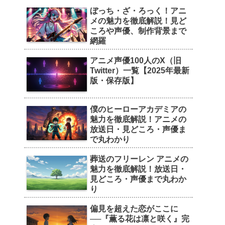
ぼっち・ざ・ろっく！アニ
メの魅力を徹底解説！見ど
ころや声優、制作背景まで
網羅
アニメ声優100人のX（旧
Twitter）一覧【2025年最新
版・保存版】
僕のヒーローアカデミアの
魅力を徹底解説！アニメの
放送日・見どころ・声優ま
で丸わかり
葬送のフリーレン アニメの
魅力を徹底解説！放送日・
見どころ・声優まで丸わか
り
偏見を超えた恋がここに
──『薫る花は凛と咲く』完