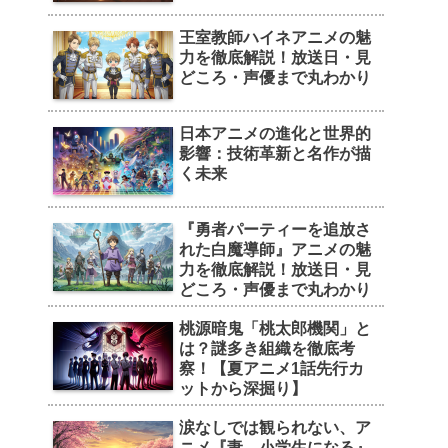
王室教師ハイネアニメの魅
力を徹底解説！放送日・見
どころ・声優まで丸わかり
日本アニメの進化と世界的
影響：技術革新と名作が描
く未来
『勇者パーティーを追放さ
れた白魔導師』アニメの魅
力を徹底解説！放送日・見
どころ・声優まで丸わかり
桃源暗鬼「桃太郎機関」と
は？謎多き組織を徹底考
察！【夏アニメ1話先行カ
ットから深掘り】
涙なしでは観られない、ア
ニメ『妻、小学生になる』