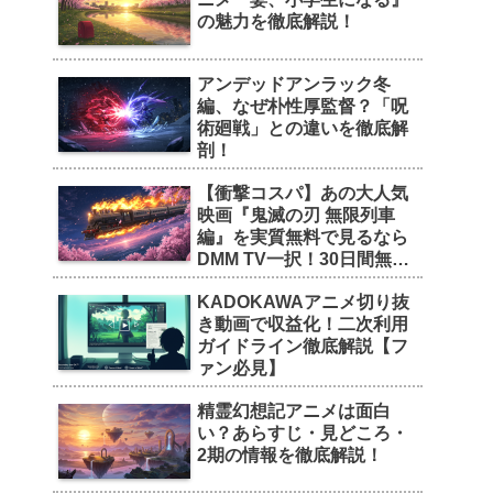
の魅力を徹底解説！
アンデッドアンラック冬
編、なぜ朴性厚監督？「呪
術廻戦」との違いを徹底解
剖！
【衝撃コスパ】あの大人気
映画『鬼滅の刃 無限列車
編』を実質無料で見るなら
DMM TV一択！30日間無料
トライアルの魅力を徹底解
KADOKAWAアニメ切り抜
剖！
き動画で収益化！二次利用
ガイドライン徹底解説【フ
ァン必見】
精霊幻想記アニメは面白
い？あらすじ・見どころ・
2期の情報を徹底解説！