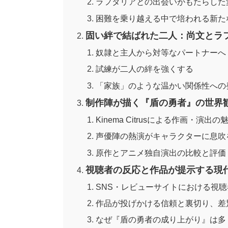
ラフタリアとの出会いがもたらした
困難を乗り越える中で培われる新た
固い絆で結ばれた二人：尚文とラ
奴隷と主人から対等なパートナーへ
試練が二人の絆を強くする
「家族」のような温かい関係性への
制作陣が描く『盾の勇者』の世界
Kinema Citrusによる作画・演出
声優陣の熱演がキャラクターに息吹
原作とアニメ独自演出の比較と評価
視聴者の反応と作品が提示する現
SNS・レビューサイトにおける視
作品が投げかける信頼と裏切り、差
なぜ『盾の勇者の成り上がり』は多