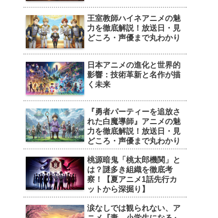
王室教師ハイネアニメの魅
力を徹底解説！放送日・見
どころ・声優まで丸わかり
日本アニメの進化と世界的
影響：技術革新と名作が描
く未来
『勇者パーティーを追放さ
れた白魔導師』アニメの魅
力を徹底解説！放送日・見
どころ・声優まで丸わかり
桃源暗鬼「桃太郎機関」と
は？謎多き組織を徹底考
察！【夏アニメ1話先行カ
ットから深掘り】
涙なしでは観られない、ア
ニメ『妻、小学生になる』