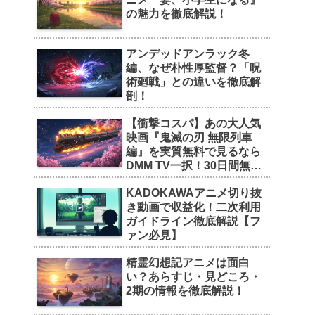
の魅力を徹底解説！
アンデッドアンラック冬
編、なぜ朴性厚監督？「呪
術廻戦」との違いを徹底解
剖！
【衝撃コスパ】あの大人気
映画『鬼滅の刃 無限列車
編』を実質無料で見るなら
DMM TV一択！30日間無料
トライアルの魅力を徹底解
KADOKAWAアニメ切り抜
剖！
き動画で収益化！二次利用
ガイドライン徹底解説【フ
ァン必見】
精霊幻想記アニメは面白
い？あらすじ・見どころ・
2期の情報を徹底解説！