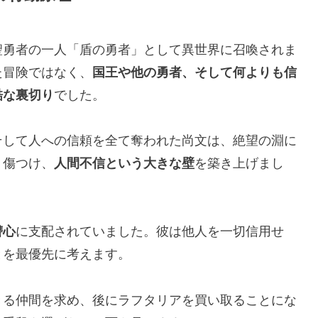
聖勇者の一人「盾の勇者」として異世界に召喚されま
た冒険ではなく、
国王や他の勇者、そして何よりも信
酷な裏切り
でした。
そして人への信頼を全て奪われた尚文は、絶望の淵に
く傷つけ、
人間不信という大きな壁
を築き上げまし
讐心
に支配されていました。彼は他人を一切信用せ
とを最優先に考えます。
きる仲間を求め、後にラフタリアを買い取ることにな