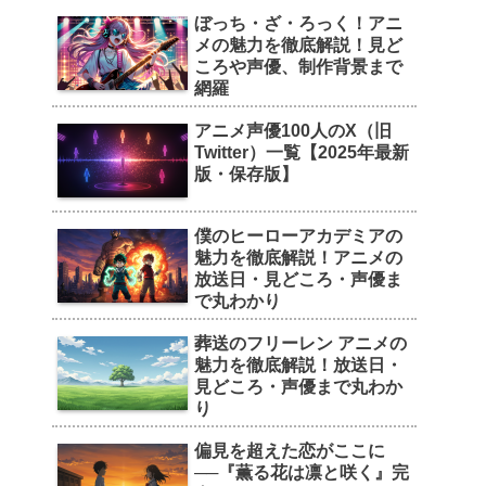
ぼっち・ざ・ろっく！アニ
メの魅力を徹底解説！見ど
ころや声優、制作背景まで
網羅
アニメ声優100人のX（旧
Twitter）一覧【2025年最新
版・保存版】
僕のヒーローアカデミアの
魅力を徹底解説！アニメの
放送日・見どころ・声優ま
で丸わかり
葬送のフリーレン アニメの
魅力を徹底解説！放送日・
見どころ・声優まで丸わか
り
偏見を超えた恋がここに
──『薫る花は凛と咲く』完