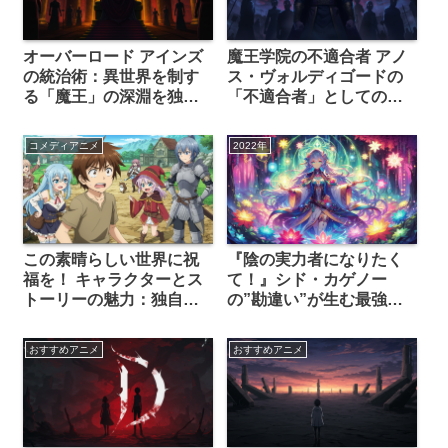
オーバーロード アインズ
魔王学院の不適合者 アノ
の統治術：異世界を制す
ス・ヴォルディゴードの
る「魔王」の深淵を独自
「不適合者」としての異
分析！
質性と成長：独自分析で
差別化！
コメディアニメ
2022年
この素晴らしい世界に祝
『陰の実力者になりたく
福を！ キャラクターとス
て！』シド・カゲノー
トーリーの魅力：独自分
の”勘違い”が生む最強の
析で差別化！
コメディ：独自分析で差
別化！
おすすめアニメ
おすすめアニメ