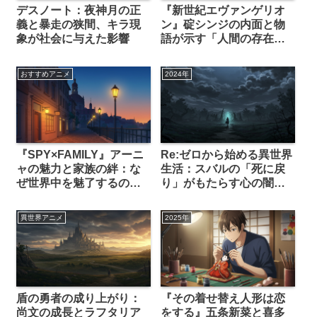
デスノート：夜神月の正
『新世紀エヴァンゲリオ
義と暴走の狭間、キラ現
ン』碇シンジの内面と物
象が社会に与えた影響
語が示す「人間の存在意
義」
おすすめアニメ
2024年
『SPY×FAMILY』アーニ
Re:ゼロから始める異世界
ャの魅力と家族の絆：な
生活：スバルの「死に戻
ぜ世界中を魅了するの
り」がもたらす心の闇と
か？
成長の軌跡
異世界アニメ
2025年
盾の勇者の成り上がり：
『その着せ替え人形は恋
尚文の成長とラフタリア
をする』五条新菜と喜多