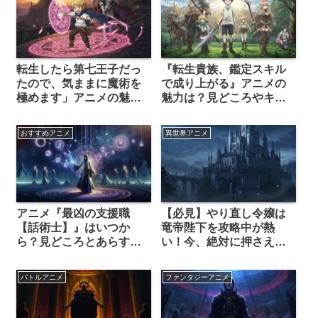
転生したら第七王子だっ
『転生貴族、鑑定スキル
たので、気ままに魔術を
で成り上がる』アニメの
極めます」アニメの魅力
魅力は？見どころやキャ
を徹底解説！放送日・見
ラクターを徹底解説
どころ・声優まで丸わか
おすすめアニメ
異世界アニメ
り
アニメ『最凶の支援職
【必見】やり直し令嬢は
【話術士】』はいつか
竜帝陛下を攻略中が熱
ら？見どころとあらすじ
い！今、絶対に押さえる
を徹底解説！
べき理由
バトルアニメ
ファンタジーアニメ