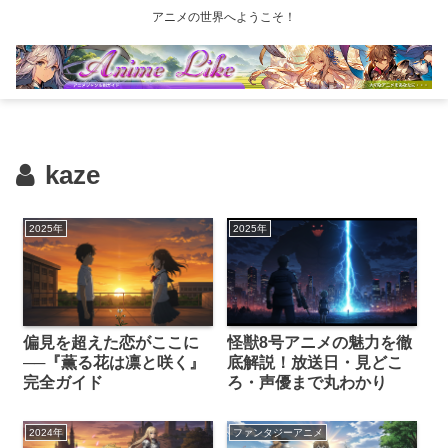
アニメの世界へようこそ！
kaze
2025年
2025年
偏見を超えた恋がここに
怪獣8号アニメの魅力を徹
──『薫る花は凛と咲く』
底解説！放送日・見どこ
完全ガイド
ろ・声優まで丸わかり
2024年
ファンタジーアニメ