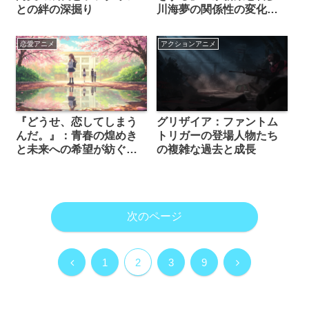
との絆の深掘り
川海夢の関係性の変化を
徹底解説
恋愛アニメ
アクションアニメ
『どうせ、恋してしまう
グリザイア：ファントム
んだ。』：青春の煌めき
トリガーの登場人物たち
と未来への希望が紡ぐ恋
の複雑な過去と成長
愛物語
次のページ
前
次
1
2
3
9
へ
へ