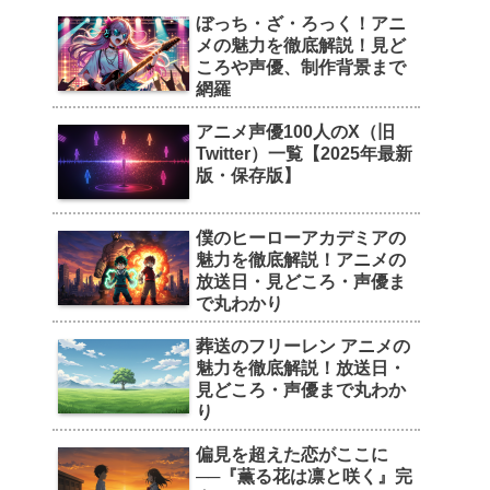
ぼっち・ざ・ろっく！アニ
メの魅力を徹底解説！見ど
ころや声優、制作背景まで
網羅
アニメ声優100人のX（旧
Twitter）一覧【2025年最新
版・保存版】
僕のヒーローアカデミアの
魅力を徹底解説！アニメの
放送日・見どころ・声優ま
で丸わかり
葬送のフリーレン アニメの
魅力を徹底解説！放送日・
見どころ・声優まで丸わか
り
偏見を超えた恋がここに
──『薫る花は凛と咲く』完