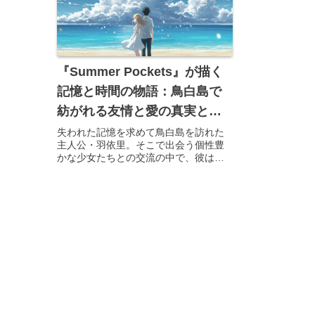
『Summer Pockets』が描く
記憶と時間の物語：鳥白島で
紡がれる友情と愛の真実と
は？
失われた記憶を求めて鳥白島を訪れた
主人公・羽依里。そこで出会う個性豊
かな少女たちとの交流の中で、彼は大
切な「何か」を見つけ出していきま
す。アニメ『Summer Pockets』は、
Key作品ならではの繊細な心理描写と、
心を揺さぶる「記憶」「...