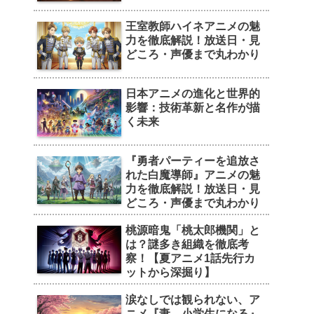
王室教師ハイネアニメの魅
力を徹底解説！放送日・見
どころ・声優まで丸わかり
日本アニメの進化と世界的
影響：技術革新と名作が描
く未来
『勇者パーティーを追放さ
れた白魔導師』アニメの魅
力を徹底解説！放送日・見
どころ・声優まで丸わかり
桃源暗鬼「桃太郎機関」と
は？謎多き組織を徹底考
察！【夏アニメ1話先行カ
ットから深掘り】
涙なしでは観られない、ア
ニメ『妻、小学生になる』