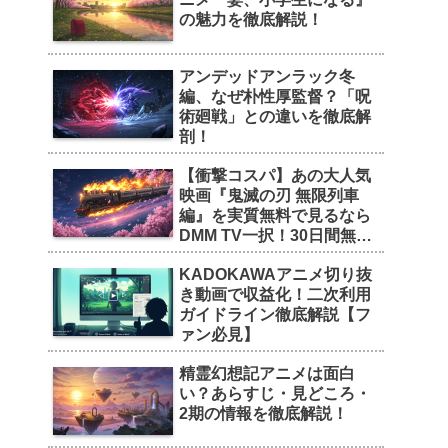
の魅力を徹底解説！
アンデッドアンラック冬
編、なぜ朴性厚監督？「呪
術廻戦」との違いを徹底解
剖！
【衝撃コスパ】あの大人気
映画『鬼滅の刃 無限列車
編』を実質無料で見るなら
DMM TV一択！30日間無料
トライアルの魅力を徹底解
KADOKAWAアニメ切り抜
剖！
き動画で収益化！二次利用
ガイドライン徹底解説【フ
ァン必見】
精霊幻想記アニメは面白
い？あらすじ・見どころ・
2期の情報を徹底解説！