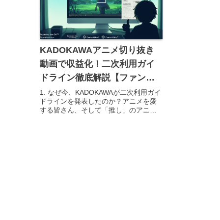
KADOKAWAアニメ切り抜き
動画で収益化！二次利用ガイ
ドライン徹底解説【ファン必
見】
1. なぜ今、KADOKAWAが二次利用ガイ
ドラインを発表したのか？アニメを愛
する皆さん、そして「推し」のアニメ
をもっと盛り上げたいと願うクリエイ
ターの皆さん、こんにちは！ YouTube
などでアニメの切り抜き動画を見かけ
ることが増えました...