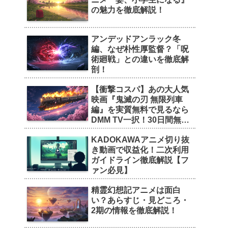
の魅力を徹底解説！
アンデッドアンラック冬
編、なぜ朴性厚監督？「呪
術廻戦」との違いを徹底解
剖！
【衝撃コスパ】あの大人気
映画『鬼滅の刃 無限列車
編』を実質無料で見るなら
DMM TV一択！30日間無料
トライアルの魅力を徹底解
KADOKAWAアニメ切り抜
剖！
き動画で収益化！二次利用
ガイドライン徹底解説【フ
ァン必見】
精霊幻想記アニメは面白
い？あらすじ・見どころ・
2期の情報を徹底解説！