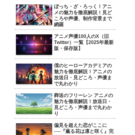
ぼっち・ざ・ろっく！アニ
メの魅力を徹底解説！見ど
ころや声優、制作背景まで
網羅
アニメ声優100人のX（旧
Twitter）一覧【2025年最新
版・保存版】
僕のヒーローアカデミアの
魅力を徹底解説！アニメの
放送日・見どころ・声優ま
で丸わかり
葬送のフリーレン アニメの
魅力を徹底解説！放送日・
見どころ・声優まで丸わか
り
偏見を超えた恋がここに
──『薫る花は凛と咲く』完