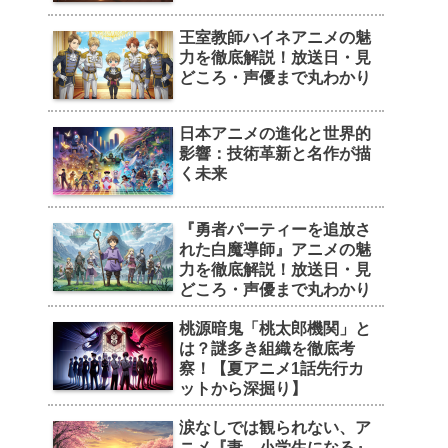
王室教師ハイネアニメの魅
力を徹底解説！放送日・見
どころ・声優まで丸わかり
日本アニメの進化と世界的
影響：技術革新と名作が描
く未来
『勇者パーティーを追放さ
れた白魔導師』アニメの魅
力を徹底解説！放送日・見
どころ・声優まで丸わかり
桃源暗鬼「桃太郎機関」と
は？謎多き組織を徹底考
察！【夏アニメ1話先行カ
ットから深掘り】
涙なしでは観られない、ア
ニメ『妻、小学生になる』