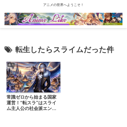
アニメの世界へようこそ！
転生したらスライムだった件
魔法
常識ゼロから始まる国家
運営！“転スラ”はスライ
ム主人公の社会派エンタ
メだった