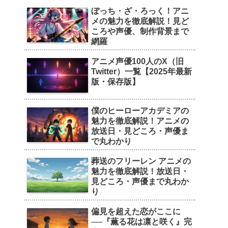
ぼっち・ざ・ろっく！アニ
メの魅力を徹底解説！見ど
ころや声優、制作背景まで
網羅
アニメ声優100人のX（旧
Twitter）一覧【2025年最新
版・保存版】
僕のヒーローアカデミアの
魅力を徹底解説！アニメの
放送日・見どころ・声優ま
で丸わかり
葬送のフリーレン アニメの
魅力を徹底解説！放送日・
見どころ・声優まで丸わか
り
偏見を超えた恋がここに
──『薫る花は凛と咲く』完