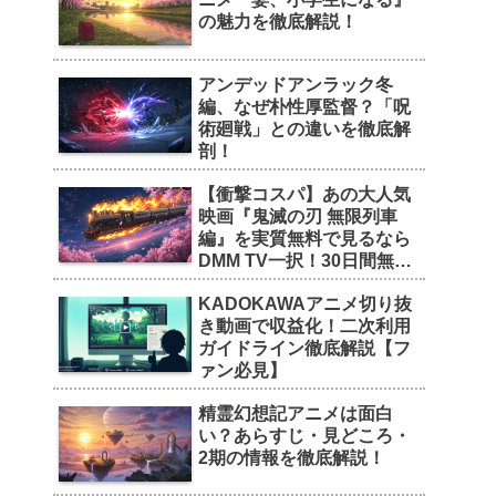
の魅力を徹底解説！
アンデッドアンラック冬
編、なぜ朴性厚監督？「呪
術廻戦」との違いを徹底解
剖！
【衝撃コスパ】あの大人気
映画『鬼滅の刃 無限列車
編』を実質無料で見るなら
DMM TV一択！30日間無料
トライアルの魅力を徹底解
KADOKAWAアニメ切り抜
剖！
き動画で収益化！二次利用
ガイドライン徹底解説【フ
ァン必見】
精霊幻想記アニメは面白
い？あらすじ・見どころ・
2期の情報を徹底解説！