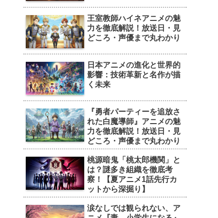
王室教師ハイネアニメの魅
力を徹底解説！放送日・見
どころ・声優まで丸わかり
日本アニメの進化と世界的
影響：技術革新と名作が描
く未来
『勇者パーティーを追放さ
れた白魔導師』アニメの魅
力を徹底解説！放送日・見
どころ・声優まで丸わかり
桃源暗鬼「桃太郎機関」と
は？謎多き組織を徹底考
察！【夏アニメ1話先行カ
ットから深掘り】
涙なしでは観られない、ア
ニメ『妻、小学生になる』