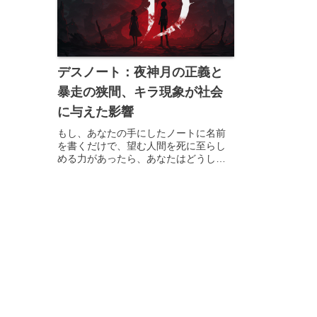
デスノート：夜神月の正義と
暴走の狭間、キラ現象が社会
に与えた影響
もし、あなたの手にしたノートに名前
を書くだけで、望む人間を死に至らし
める力があったら、あなたはどうしま
すか？ アニメ『DEATH NOTE』は、こ
の究極の問いを私たちに突きつけま
す。天才的な頭脳を持つ高校生・夜神
月が、死神リュークから与えら...