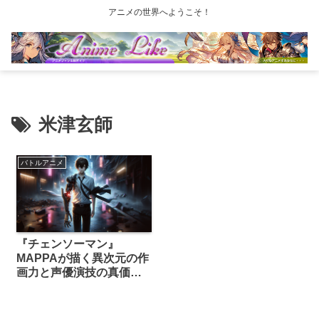
アニメの世界へようこそ！
米津玄師
バトルアニメ
『チェンソーマン』
MAPPAが描く異次元の作
画力と声優演技の真価と
は？