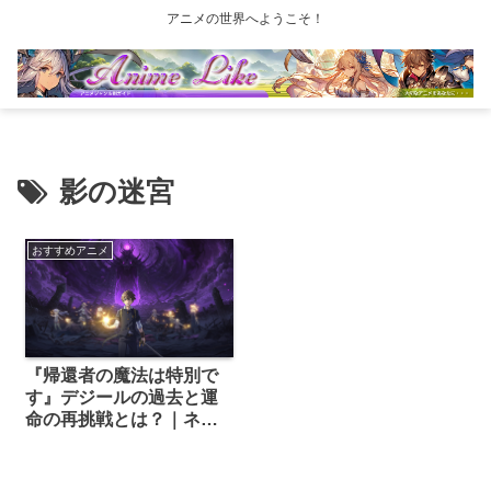
アニメの世界へようこそ！
影の迷宮
おすすめアニメ
『帰還者の魔法は特別で
す』デジールの過去と運
命の再挑戦とは？｜ネタ
バレあり