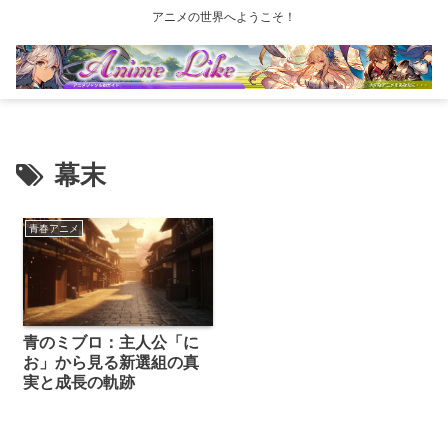
アニメの世界へようこそ！
幕末
青春アニメ
青のミブロ：主人公「に
お」から見る新選組の真
実と成長の軌跡