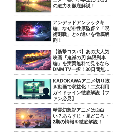
の魅力を徹底解説！
アンデッドアンラック冬
編、なぜ朴性厚監督？「呪
術廻戦」との違いを徹底解
剖！
【衝撃コスパ】あの大人気
映画『鬼滅の刃 無限列車
編』を実質無料で見るなら
DMM TV一択！30日間無料
トライアルの魅力を徹底解
KADOKAWAアニメ切り抜
剖！
き動画で収益化！二次利用
ガイドライン徹底解説【フ
ァン必見】
精霊幻想記アニメは面白
い？あらすじ・見どころ・
2期の情報を徹底解説！