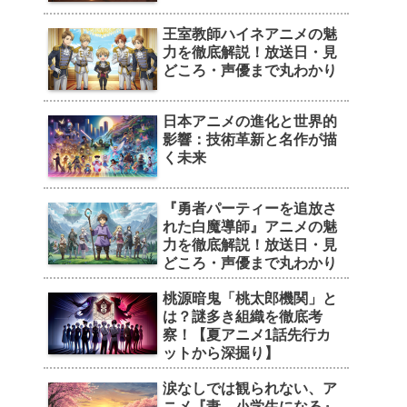
王室教師ハイネアニメの魅
力を徹底解説！放送日・見
どころ・声優まで丸わかり
日本アニメの進化と世界的
影響：技術革新と名作が描
く未来
『勇者パーティーを追放さ
れた白魔導師』アニメの魅
力を徹底解説！放送日・見
どころ・声優まで丸わかり
桃源暗鬼「桃太郎機関」と
は？謎多き組織を徹底考
察！【夏アニメ1話先行カ
ットから深掘り】
涙なしでは観られない、ア
ニメ『妻、小学生になる』