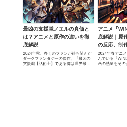
最凶の支援職ノエルの真価と
アニメ『WIN
は？アニメと原作の違いを徹
底解説｜原作
底解説
の反応、制
2024年秋、多くのファンが待ち望んだ
2024年春アニ
ダークファンタジーの傑作、『最凶の
んでいる『WIND
支援職【話術士】である俺は世界最強
画の熱量をその
クランを従える』が、ついにアニメと
のような表現が
なって我々の前に姿を現しました。ま
うか。本記事で
だ、ご覧になっていない方は、この記
優・制作スタッ
事を参考に、ぜひご覧ください。シ...
ァンの反応、海外