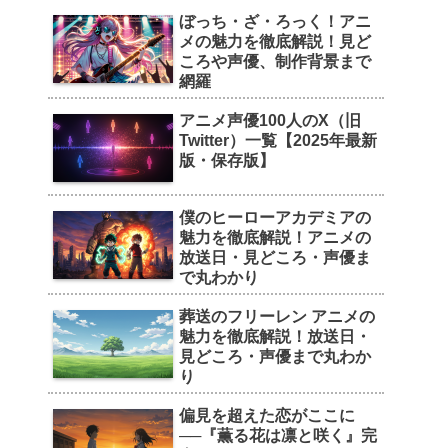
ぼっち・ざ・ろっく！アニ
メの魅力を徹底解説！見ど
ころや声優、制作背景まで
網羅
アニメ声優100人のX（旧
Twitter）一覧【2025年最新
版・保存版】
僕のヒーローアカデミアの
魅力を徹底解説！アニメの
放送日・見どころ・声優ま
で丸わかり
葬送のフリーレン アニメの
魅力を徹底解説！放送日・
見どころ・声優まで丸わか
り
偏見を超えた恋がここに
──『薫る花は凛と咲く』完