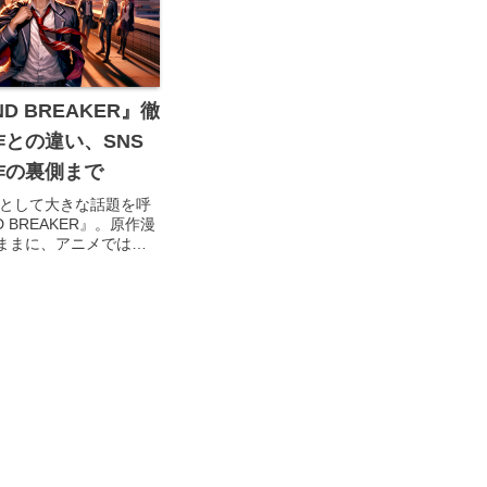
D BREAKER』徹
との違い、SNS
作の裏側まで
メとして大きな話題を呼
 BREAKER』。原作漫
ままに、アニメではど
なされているのでしょ
は、原作との違いや声
フの演出、SNSでのフ
での...