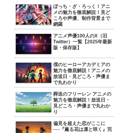
ぼっち・ざ・ろっく！アニ
メの魅力を徹底解説！見ど
ころや声優、制作背景まで
網羅
アニメ声優100人のX（旧
Twitter）一覧【2025年最新
版・保存版】
僕のヒーローアカデミアの
魅力を徹底解説！アニメの
放送日・見どころ・声優ま
で丸わかり
葬送のフリーレン アニメの
魅力を徹底解説！放送日・
見どころ・声優まで丸わか
り
偏見を超えた恋がここに
──『薫る花は凛と咲く』完