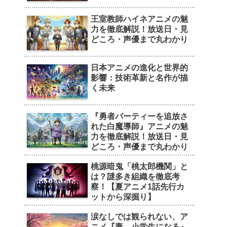
王室教師ハイネアニメの魅
力を徹底解説！放送日・見
どころ・声優まで丸わかり
日本アニメの進化と世界的
影響：技術革新と名作が描
く未来
『勇者パーティーを追放さ
れた白魔導師』アニメの魅
力を徹底解説！放送日・見
どころ・声優まで丸わかり
桃源暗鬼「桃太郎機関」と
は？謎多き組織を徹底考
察！【夏アニメ1話先行カ
ットから深掘り】
涙なしでは観られない、ア
ニメ『妻、小学生になる』