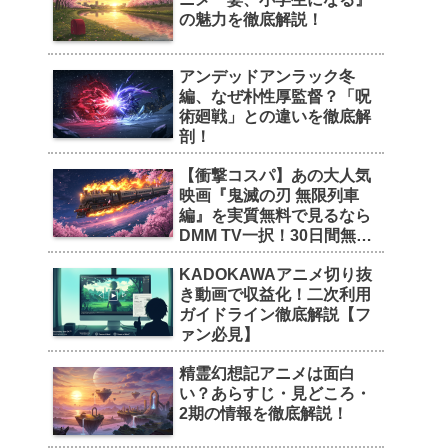
の魅力を徹底解説！
アンデッドアンラック冬
編、なぜ朴性厚監督？「呪
術廻戦」との違いを徹底解
剖！
【衝撃コスパ】あの大人気
映画『鬼滅の刃 無限列車
編』を実質無料で見るなら
DMM TV一択！30日間無料
トライアルの魅力を徹底解
KADOKAWAアニメ切り抜
剖！
き動画で収益化！二次利用
ガイドライン徹底解説【フ
ァン必見】
精霊幻想記アニメは面白
い？あらすじ・見どころ・
2期の情報を徹底解説！