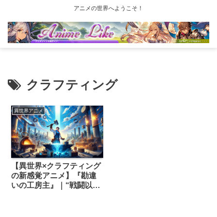
アニメの世界へようこそ！
クラフティング
異世界アニメ
【異世界×クラフティング
の新感覚アニメ】『勘違
いの工房主』｜“戦闘以外
SSSランク”の元雑用係が
世界を変える！